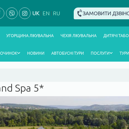
UK
EN
RU
ЗАМОВИТИ ДЗВІН
УГОРЩИНА ЛІКУВАЛЬНА
ЧЕХІЯ ЛІКУВАЛЬНА
ДИТЯЧІ ТАБО
ПОЧИНОК
НОВИНИ
АВТОБУСНІ ТУРИ
ПОСЛУГИ
ТУРИ
and Spa 5*