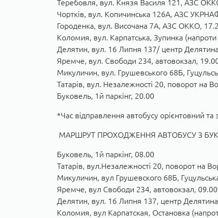
Теребовля, вул. Князя Василя 121, АЗС ОКК
Чортків, вул. Копичинська 126А, АЗС УКРНА
Городенка, вул. Височана 7А, АЗС ОККО, 17.
Коломия, вул. Карпатська, Зупинка (напроти
Делятин, вул. 16 Липня 137/ центр Делятина
Яремче, вул. Свободи 234, автовокзал, 19.0
Микуличин, вул. Грушевського 68Б, Гуцульсь
Татарів, вул. Незалежності 20, поворот на Во
Буковель, 1й паркінг, 20.00
*Час відправлення автобусу орієнтовний та 
МАРШРУТ ПРОХОДЖЕННЯ АВТОБУСУ З БУКО
Буковель, 1й паркінг, 08.00
Татарів, вул.Незалежності 20, поворот на Во
Микуличин, вул Грушевского 68Б, Гуцульськ
Яремче, вул Свободи 234, автовокзал, 09.00
Делятин, вул. 16 Липня 137, центр Делятина
Коломия, вул Карпатская, Остановка (напрот