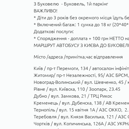
З Буковелю - Буковель, 1й паркінг
ВАЖЛИВО!
* Діти до 3 років без окремого місця їдуть 
* Включений багаж: 1 сумка до 18 кг (20*40*
Додаткові послуги:
* Спорядження - доплата + 100 грн НЕТТО на
МАРШРУТ АВТОБУСУ З КИЄВА ДО БУКОВЕЛЮ 
Місто /адреса /примітка,час відправлення
Київ / пр-т Перемоги, 134 / автосалон інфініті
Житомир/ пр-т Незалежності, 95/ АЗС БРСМ,
Новоград-Волинський / вул. Шевченко, 45 / 
Рівне / вул. Київска, 110 / Зоопарк, 23.45
Дубно / вул. Замкова, 21 / ТРЦ Рикос
Кременець / вул. Дубенска, 138 / АВ Кремен
Тернопіль / вул. 15 квітня 1А / АЗС ОККО, 2
Теребовля / вул. Князя Василька, 121 / АЗС
Чортків / вул. Копичинська, 126А / АЗС УКР