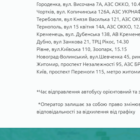
Городенка, вул. Височана 7А, АЗС ОККО, 10.
Чортків, вул. Копичинська 126А, АЗС УКРНА
Теребовля, вул Князя Василька 121, АЗС ОК
Тернополь, вул 15 квітня 14А, АЗС ОККО, 12
Кременець, вул. Дубенська 138, АВ Кремене
Дубно, вул Замкова 21, ТРЦ Рікос, 14.30
Рівне, вул.Київська 110, Зоопарк, 15.15
Новоград-Волинський, вул.Шевченка 45, рино
Житомир, проспект Незалежності 95, АЗС Б
Київ, проспект Перемоги 115, метро житоми
*Час відправлення автобусу орієнтовний та 
*Оператор залишає за собою право змінюв
відповідальності за відхилення від графіку