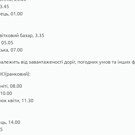
3.45
ець, 01.00
вітковий базар, 3.35
 05.05
ька, 07.00
залежить від завантаженості доріг, погодних умов та інших 
(ранковий):
іті, 08.00
10.00
ок квіти, 11.30
ць, 14.00
15