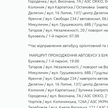
Городенка / вул. Височана, 7А / АЗС ОККО, 0
Коломия / вул Карпатска / Остановка (навпр
Делятин / вул. 16 Липня, 137/ центр Делятин
Яремче / вул. Свободи 234 / автовокзал, 06.
Микуличин / вул. Грушевского, 68Б / Гуцуль
Татаров / вул. Незалежності, 20 / поворот на
Буковель / 1‑й паркінг, 07.00
*Час відправлення автобусу орієнтовний та 
МАРШРУТ ПРОХОДЖЕННЯ АВТОБУСУ З БУКО
Буковель / 1-й паркінг, 19.00
Татаров / вул. Незалежності, / поворот на Во
Микуличин / вул. Грушевского, 68Б / Гуцуль
Яремче / вул. Свободи 234 / навпроти автово
Делятин / вул. 16 Липня, 137/ центр Делятин
Коломия / вул Карпатська / Зупинка (напрот
Городенка / вул. Височана, 7А / АЗС ОККО, 2
Чортків / вул. Копичинська, 126А / АЗС УКР
Теребовля / вул. Князя Василька, 121 / АЗС