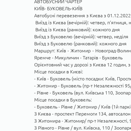
АВТОБУСНИЙ ЧАРТЕР
КИЇВ- БУКОВЕЛЬ-КИЇВ
Автобусні перевезення з Києва з 01.12.2022
Виїзд із Києва (вечірній): четвер, п'ятниця, 
Виїзд із Києва (ранковий): кожного дня
Виїзд з Буковелю (вечірній): четвер, неділя
Виїзд з Буковелю (ранковий): кожного дня
Маршрут: Київ - Житомир - Новоград-Волинсь
Яремче - Микуличин - Татарів - Буковель
Орієнтовний час у дорозі з Києва 12 годин, з
Місце посадки в Києві:
- Київ - Буковель (місто посадки: Київ, Прос
- Житомир - Буковель (пр-т Незалежності 9
- Рівне - Буковель (вул. Київська 110, Зоопар
Місце посадки в Буковель:
- Буковель - Рівне / Житомир / Київ (1й паркі
З Києва - проспект Перемоги 134, автосалон
З Житомира - Житомир/ пр-т Незалежності,
З Рівного - Рівне / вул. Київска, 110 / Зоопар