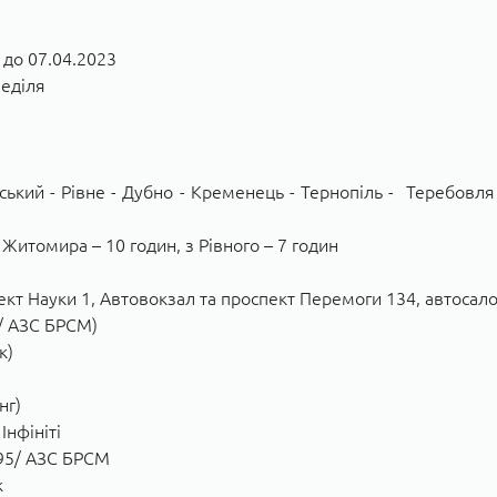
 до 07.04.2023
неділя
кий - Рівне - Дубно - Кременець - Тернопіль - Теребовля 
 Житомира – 10 годин, з Рівного – 7 годин
пект Науки 1, Автовокзал та проспект Перемоги 134, автосалон
5/ АЗС БРСМ)
к)
нг)
 Інфініті
 95/ АЗС БРСМ
к