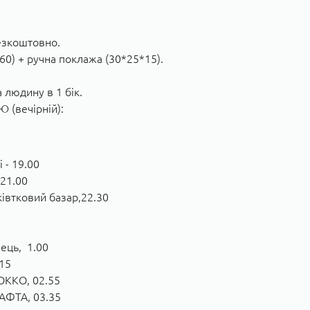
безкоштовно.
60) + ручна поклажа (30*25*15).
 людину в 1 бік.
(вечірній):
 - 19.00
21.00
ківтковий базар,22.30
ець, 1.00
.15
 ОККО, 02.55
НАФТА, 03.35