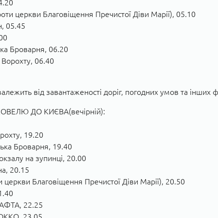
4.20
оти церкви Благовіщення Пречистої Діви Марії), 05.10
, 05.45
00
ска Броварня, 06.20
 Ворохту, 06.40
залежить від завантаженості доріг, погодних умов та інших 
ВЕЛЮ ДО КИЄВА(вечірній):
рохту, 19.20
ська Броварня, 19.40
кзалу на зупинці, 20.00
а, 20.15
и церкви Благовіщення Пречистої Діви Марії), 20.50
1.40
НАФТА, 22.25
 ОККО, 23.05