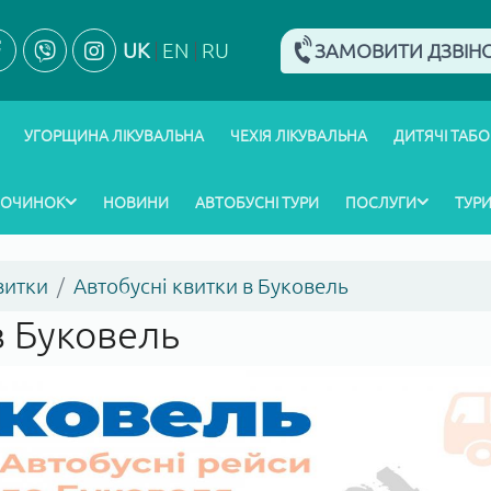
UK
EN
RU
ЗАМОВИТИ ДЗВІН
УГОРЩИНА ЛІКУВАЛЬНА
ЧЕХІЯ ЛІКУВАЛЬНА
ДИТЯЧІ ТАБО
ПОЧИНОК
НОВИНИ
АВТОБУСНІ ТУРИ
ПОСЛУГИ
ТУРИ
квитки
Автобусні квитки в Буковель
в Буковель