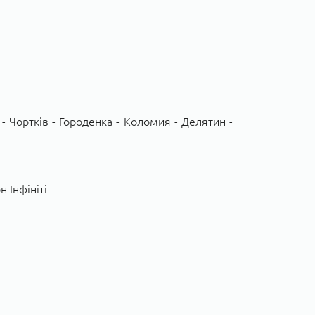
- Чортків - Городенка - Коломия - Делятин -
 Інфініті