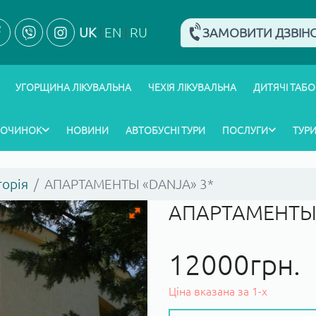
UK
EN
RU
ЗАМОВИТИ ДЗВІН
УГОРЩИНА ЛІКУВАЛЬНА
ЧЕХІЯ ЛІКУВАЛЬНА
ДИТЯЧІ ТАБО
ПОЧИНОК
НОВИНИ
АВТОБУСНІ ТУРИ
ПОСЛУГИ
ТУРИ
орія
АПАРТАМЕНТЫ «DANJA» 3*
АПАРТАМЕНТЫ 
12000грн.
Ціна вказана за 1-х