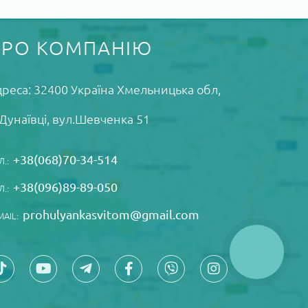
ПРО КОМПАНІЮ
реса: 32400 Україна Xмельницька обл,
Дунаївці, вул.Шевченка 51
+38(068)70-34-514
Л.:
+38(096)89-89-050
Л.:
prohulyankasvitom@gmail.com
MAIL:
КНОПКА
ЗВ'ЯЗКУ