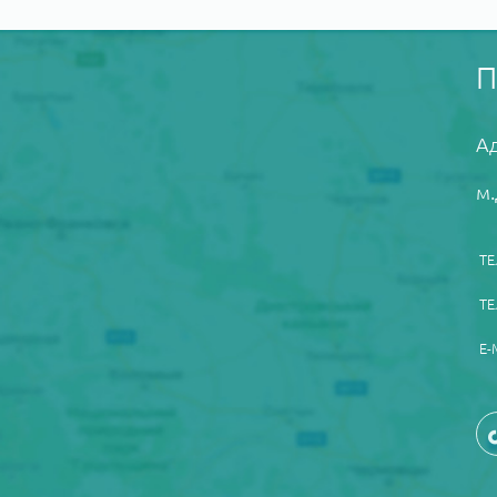
Ад
м.
ТЕ
ТЕ
E-