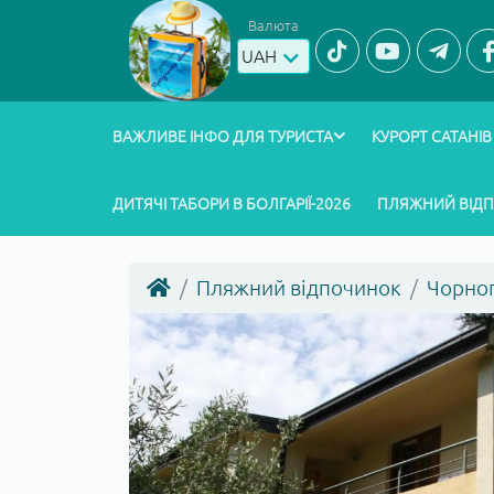
Валюта
UAH
ВАЖЛИВЕ ІНФО ДЛЯ ТУРИСТА
КУРОРТ САТАНІВ
ДИТЯЧІ ТАБОРИ В БОЛГАРІЇ-2026
ПЛЯЖНИЙ ВІД
Пляжний відпочинок
Чорног