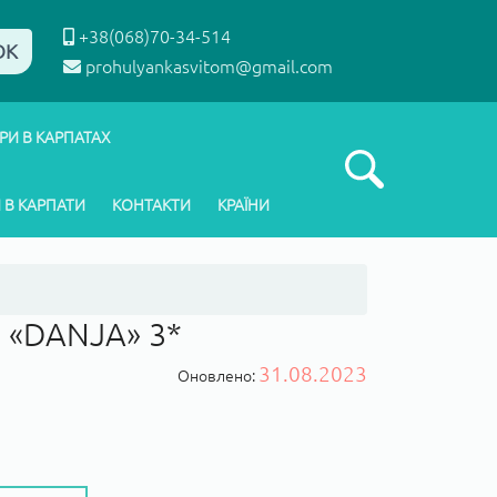
+38(068)70-34-514
ОК
prohulyankasvitom@gmail.com
РИ В КАРПАТАХ
 В КАРПАТИ
КОНТАКТИ
КРАЇНИ
«DANJA» 3*
31.08.2023
Оновлено: