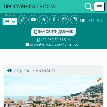
ПРОГУЛЯНКА СВІТОМ
Валюта
UK
EN
RU
UAH
ЗАМОВИТИ ДЗВІНОК
+38(068)70-34-514
prohulyankasvitom@gmail.com
Країни
МОНАКО