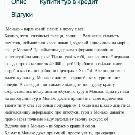
Опис
Купити тур в кредит
Відгуки
Монако – карликовий гігант, в якому є все!
Казино, яхти, князівські палаци, гонки ... Величезна кількість
пам'яток, неймовірної краси локації, чудовий відпочинок на морі –
все це Монако! Це найменша держава з формою правління
конституційна монархія! Тільки уявіть собі, населення цієї держави
складає трохи менше як 40 000 людей! Приблизно скільки живе
людей в класичних районних центрах в Україні. Але попри свою
маленьку площу, Монако є одним з європейських туристичних
лідерів. А сьогодні і ви зможете відвідати цю чудову країну,
скориставшись послугами автобусного туру в Монако. Ціна путівки
на автобусний тур в Монако досить прийнятна, саме відпочинок
такого типу стає все більш популярним. І якщо вам цікаво дізнатися
найголовнішу інформацію про автобусні тури в Монако, давайте
прямо зараз почнемо нашу захопливу заочну екскурсію!
Відпочинок в Монако – вибираємо кращий сезон.
Клімат в Монако дуже приємний, просто уявіть, що середня