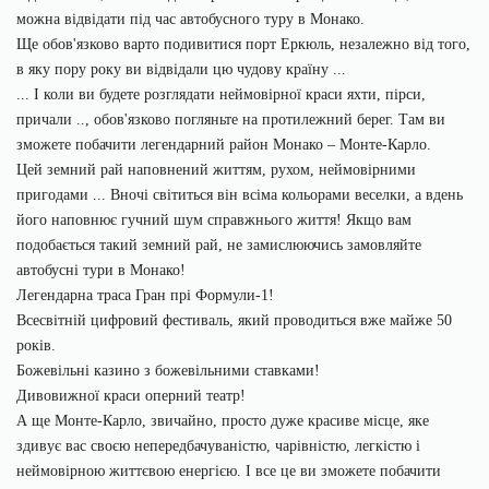
можна відвідати під час автобусного туру в Монако.
Ще обов'язково варто подивитися порт Еркюль, незалежно від того,
в яку пору року ви відвідали цю чудову країну ...
... І коли ви будете розглядати неймовірної краси яхти, пірси,
причали .., обов'язково погляньте на протилежний берег. Там ви
зможете побачити легендарний район Монако – Монте-Карло.
Цей земний рай наповнений життям, рухом, неймовірними
пригодами ... Вночі світиться він всіма кольорами веселки, а вдень
його наповнює гучний шум справжнього життя! Якщо вам
подобається такий земний рай, не замислюючись замовляйте
автобусні тури в Монако!
Легендарна траса Гран прі Формули-1!
Всесвітній цифровий фестиваль, який проводиться вже майже 50
років.
Божевільні казино з божевільними ставками!
Дивовижної краси оперний театр!
А ще Монте-Карло, звичайно, просто дуже красиве місце, яке
здивує вас своєю непередбачуваністю, чарівністю, легкістю і
неймовірною життєвою енергією. І все це ви зможете побачити