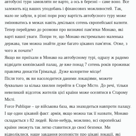
автобусні тури замовляти не варто, а ось в березні – саме воно. Все
залежить від ваших уподобань і фінансових можливостей. Так,
мало не забули, в різні пори року вартість автобусного туру може
змінюватись в межах навіть декількох сотень європейської валюти.
Тепер перейдемо до розмови про визначні пам'ятки Монако, які
варті вашої уваги. Попри те, що Монако екстремально маленька
держава, там можна знайти дуже багато цікавих пам'яток. Отже, з
чого ж почати?
Якщо ви приїхали в Монако на автобусному турі, одразу ж радимо
відвідати князівський палац, де вже понад 7 сотень років проживає
правляча династія Грімальді. Дуже колоритне місце!
Після того, як ви насолодитеся даними локаціями, можете
буквально за кілька хвилин перейти в Старе Місто. До речі, тільки
невеликий відсоток жителів цієї країни може оселятися в Старому
Місті.
Force Publique – це військова база, яка знаходиться навпроти палацу.
І ще один цікавий факт: армія, якщо можна так її назвати, Монако
складається з 82 людей. Коли-небудь, можливо, всі європейські
країни зможуть так легко ставитися до своєї безпеки. Ми
відволіклися, наше завдання розповісти про цікаві локації, які