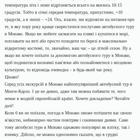
температура літа і зими відрізняється всього на якихось 10-15
градусів. Тобто в січні середня температура, припустимо, +10
градусів, а в липні – +24. Ось, власне, ми відповіли на питання про
те, в яку пору року краще скористатися послугами автобусного туру
в Монако. Якщо ви любите засмагати на пляжі і купатися в морі,
поплавати на яхті або просто походити по березі в максимально
відкритому костюмі, то, звичайно, ваш час – це літній сезон. Ну а
якщо ви хочете поїхати за допомогою автобусного туру в Монако,
щоб подивитися визначні пам'ятки або познайомитися з місцевою
культурою, то відповідь очевидна – в будь-який час року.
Цікаво!
Серед усіх екскурсій в Монако найпопулярніший автобусний тур в
Монте-Карло. І це не дивно, адже там можна побачити те, чого
немає в жодній європейській країні. Хочете докладніше? Читайте
далі!
Коли б ви не поїхали, погода в Монако зможе потішити вас своєю
м'якістю, неймовірно чистим повітрям і сонячними днями. Саме
тому автобусні тури в Монако однаково популярні як влітку, так і
взимку. Дійсно, не можна однозначно сказати, що в грудні