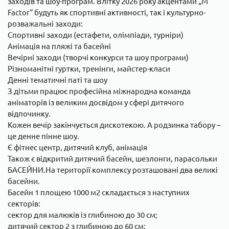
заходів та шоу-програм. Влітку 2026 року акцентами „M
Factor“ будуть як спортивні активності, так і культурно-
розважальні заходи:
Спортивні заходи (естафети, олімпіади, турніри)
Анімація на пляжі та басейні
Вечірні заходи (творчі конкурси та шоу програми)
Різноманітні гуртки, тренінги, майстер-класи
Денні тематичні паті та шоу
З дітьми працює професійна міжнародна команда
аніматорів із великим досвідом у сфері дитячого
відпочинку.
Кожен вечір закінчується дискотекою. А родзинка табору –
це денне пінне шоу.
Є фітнес центр, дитячий клуб, анімація
Також є відкритий дитячий басейн, шезлонги, парасольки
БАСЕЙНИ.На території комплексу розташовані два великі
басейни.
Басейн 1 площею 1000 м2 складається з наступних
секторів:
сектор для малюків із глибиною до 30 см;
дитячий сектор 2 з глибиною до 60 см;