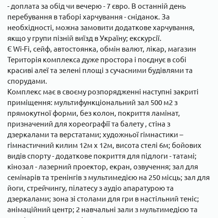
- доплата за обід чи вечерю - 7 євро. В останній день
перебування в таборі харчування - сніданок. За
необхідності, можна замовити додаткове харчування,
якщо у групи пізній виїзд в Україну; екскурсії.
Є Wi-Fi, сейф, автостоянка, обмін валют, лікар, магазин
Територія комплекса дуже простора і поєднує в собі
красиві алеї та зелені площі з сучасними будівлями та
спорудами.
Комплекс має в своєму розпорядженні наступні закриті
приміщення: мультифункціональний зал 500 м2 з
прямокутної форми, без колон, покриття ламінат,
призначений для хореографії та балету , стіна з
дзеркалами та верстатами; художньої гімнастики –
гімнастичний килим 12м х 12м, висота стелі 6м; бойових
видів спорту - додаткове покриття для підлоги - татамі;
кінозал - лазерний проектор, екран, озвучення; зал для
семінарів та тренінгів з мультимедією на 250 місць; зал для
йоги, стрейчингу, пілатесу з аудіо апаратурою та
дзеркалами; зона зі столами для гри в настільний теніс;
анімаційний центр; 2 навчальні зали з мультимедією та