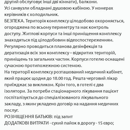
другий обслуговує інші дві кімнати), балкони.
Усі санвузли обладнані душовою кабіною. У номерах
керівників є холодильник.
БЕЗПЕКА. Територія комплексу цілодобово охороняється,
огороджена по всьому периметру та має контроль
доступу. Житлові корпуси та інші приміщення комплексу
знаходяться під цілодобовим відеоспостереженням.
Регулярно проводиться планова дезінфекція та
дератизація всіх зон комплексу – відкритих територій,
приміщень та загальних частин. Корпуси готелю оснащені
сучасною протипожежною системою.
На території комплексу розташований медичний кабінет,
який працює щодня до 18.00 год. Решта черговий лікар
приїжджає за викликом. Крім того, в готелі є два
ізолятори. За потреби стаціонарного лікування пацієнт
госпіталізується до спеціалізованого лікувального
закладу, з яким укладено договір на надання медичних
послуг.
РОЗМІЩЕННЯ БАТЬКІВ: під запит
ДОДАТКОВІ ВИТРАТИ - сухий пайок в дорогу - 15 євро;