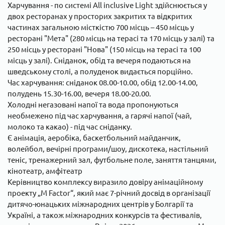
Харчування - по системі All inclusive Light здійснюється у
двох ресторанах у просторих закритих та відкритих
частинах загальною місткістю 700 місць – 450 місць у
ресторані "Мета" (280 місць на терасі та 170 місць у залі) та
250 місць у ресторані "Нова" (150 місць на терасі та 100
місць у залі). Сніданок, обід та вечеря подаються на
шведському столі, а полуденок видається порційно.
Час харчування: сніданок 08.00-10.00, обід 12.00-14.00,
полудень 15.30-16.00, вечеря 18.00-20.00.
Холодні негазовані напої та вода пропонуються
необмежено під час харчування, а гарячі напої (чай,
молоко та какао) - під час сніданку.
Є анімація, аеробіка, баскетбольний майданчик,
волейбол, вечірні програми/шоу, дискотека, настільний
теніс, тренажерний зал, футбольне поле, заняття танцями,
кінотеатр, амфітеатр
Керівництво комплексу виразило довіру анімаційному
проекту „M Factor“, який має 7-річний досвід в організації
дитячо-юнацьких міжнародних центрів у Болгарії та
Україні, а також міжнародних конкурсів та фестивалів,