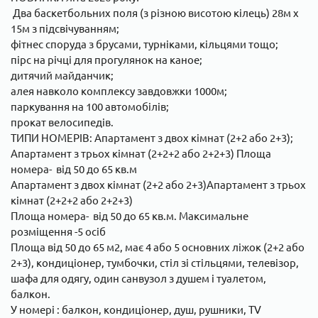
Два баскетбольних поля (з різною висотою кілець) 28м х
15м з підсвічуванням;
фітнес споруда з брусами, турніками, кільцями тощо;
пірс на річці для прогулянок на каное;
дитячий майданчик;
алея навколо комплексу завдовжки 1000м;
паркування на 100 автомобілів;
прокат велосипедів.
ТИПИ НОМЕРІВ: Апартамент з двох кімнат (2+2 або 2+3);
Апартамент з трьох кімнат (2+2+2 або 2+2+3) Площа
номера- від 50 до 65 кв.м
Апартамент з двох кімнат (2+2 або 2+3)Апартамент з трьох
кімнат (2+2+2 або 2+2+3)
Площа номера- від 50 до 65 кв.м. Максимальне
розміщення -5 осіб
Площа від 50 до 65 м2, має 4 або 5 основних ліжок (2+2 або
2+3), кондиціонер, тумбочки, стіл зі стільцями, телевізор,
шафа для одягу, один санвузол з душем і туалетом,
балкон.
У номері : балкон, кондиціонер, душ, рушники, TV