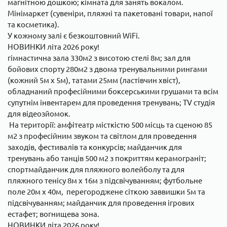
магнітною дошкою; кімната для занять вокалом.
Мінімаркет (сувеніри, пляжні та пакетовані товари, напої
та косметика).
У кожному залі є безкоштовний WiFi.
НОВИНКИ літа 2026 року!
гімнастична зала 330м2 з висотою стелі 8м; зал для
бойових спорту 280м2 з двома тренувальними рингами
(кожний 5м х 5м), татами 25мм (ластівчин хвіст),
обладнаний професійними боксерськими грушами та всім
супутнім інвентарем для проведення тренувань; TV студія
для відеозйомок.
На території: амфітеатр місткістю 500 місць та сценою 85
м2 з професійним звуком та світлом для проведення
заходів, фестивалів та конкурсів; майданчик для
тренувань або танців 500 м2 з покриттям керамограніт;
спортмайданчик для пляжного волейболу та для
пляжного тенісу 8м х 16м з підсвічуванням; футбольне
поле 20м х 40м, перегороджене сіткою заввишки 5м та
підсвічуванням; майданчик для проведення ігрових
естафет; вогнищева зона.
НОВИНКИ літа 2026 року!