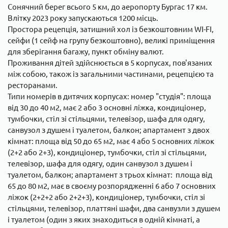
Сонячний берег всього 5 км, до аеропорту Бургас 17 км.
Влітку 2023 року запускаються 1200 місць.
Простора рецепція, затишний хол із безкоштовним WI-FI,
сейфи (1 сейф на групу безкоштовно), великі приміщення
для зберігання багажу, пункт обміну валют.
Проживання дітей здійснюється в 5 корпусах, пов'язаних
між собою, також із загальними частинами, рецепцією та
ресторанами.
Типи номерів в дитячих корпусах: номер "студія": площа
від 30 до 40 м2, має 2 або 3 основні ліжка, кондиціонер,
тумбочки, стіл зі стільцями, телевізор, шафа для одягу,
санвузол з душем і туалетом, балкон; апартамент з двох
кімнат: площа від 50 до 65 м2, має 4 або 5 основних ліжок
(2+2 або 2+3), кондиціонер, тумбочки, стіл зі стільцями,
телевізор, шафа для одягу, один санвузол з душем і
туалетом, балкон; апартамент з трьох кімнат: площа від
65 до 80 м2, має в своєму розпорядженні 6 або 7 основних
ліжок (2+2+2 або 2+2+3), кондиціонер, тумбочки, стіл зі
стільцями, телевізор, платтяні шафи, два санвузли з душем
і туалетом (один з яких знаходиться в одній кімнаті, а